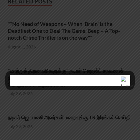
RELATED POSTS
*”No Need of Weapons – When ‘Brain’ is the
Deadliest One to Deal The Game. Beep – A Top-
notch Crime Thriller is on the way”*
August 1, 2026
“மாற்றுத் திறனாளிகளுக்கு” நடிகர் லெஜன்ட் சரவணன்
தனது ரசிகர் மன்றம் சார்பில் ₹50,000/- மற்றும் மளிகை
பொருட்களை வழங்கினார்!
July 29, 2026
நடிகர் ஜெயமணி அவர்கள் மறைவுக்கு TR இரங்கல் செய்தி
July 29, 2026