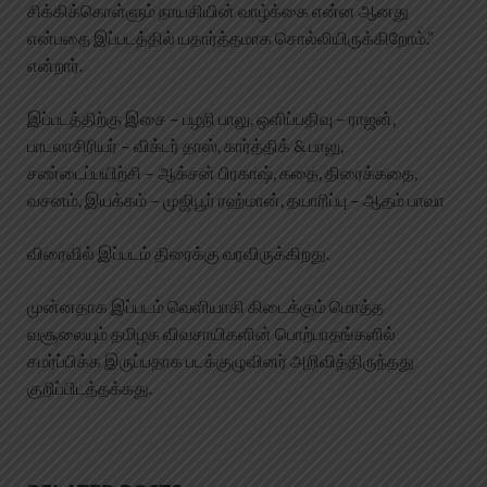
சிக்கிக்கொள்ளும் நாயகியின் வாழ்க்கை என்ன ஆனது
என்பதை இப்படத்தில் யதார்த்தமாக சொல்லியிருக்கிறோம்.”
என்றார்.
இப்படத்திற்கு இசை – பழநி பாலு, ஒளிப்பதிவு – ராஜன்,
பாடலாசிரியர் – விக்டர் தாஸ், கார்த்திக் & பாலு,
சண்டைப்பயிற்சி – ஆக்சன் பிரகாஷ், கதை, திரைக்கதை,
வசனம், இயக்கம் – முஜிபூர் ரஹ்மான், தயாரிப்பு – ஆதம் பாவா
விரைவில் இப்படம் திரைக்கு வரவிருக்கிறது.
முன்னதாக இப்படம் வெளியாகி கிடைக்கும் மொத்த
வசூலையும் தமிழக விவசாயிகளின் பொற்பாதங்களில்
சமர்ப்பிக்க இருப்பதாக படக்குழுவினர் அறிவித்திருந்தது
குறிப்பிடத்தக்கது.