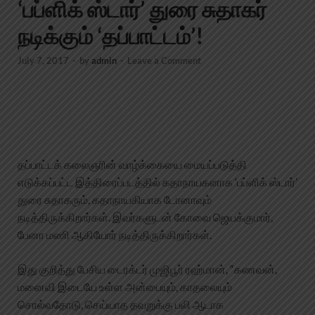
‘பப்ளிக் ஸ்டார்’ துரை சுதாகர்
நடிக்கும் ‘தப்பாட்டம்’!
July 7, 2017
-
by
admin
-
Leave a Comment
தப்பாட்டக் கலைஞரின் வாழ்க்கையை மையப்படுத்தி
எடுக்கப்பட்ட இத்திரைப்படத்தில் கதாநாயகனாக ‘பப்ளிக் ஸ்டார்’
துரை சுதாகரும், கதாநாயகியாக டோனாவும்
நடித்திருக்கிறார்கள். இவர்களுடன் கோவை ஜெயக்குமார்,
பேனா மணி ஆகியோர் நடித்திருக்கிறார்கள்.
இது குறித்து பேசிய டைரக்டர் முஜிபூர் ரஹ்மான், “கணவன்,
மனைவி இடையே உள்ள அன்பையும், காதலையும்
சொல்வதோடு, செய்யாத தவறுக்கு பலி ஆடாக