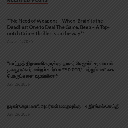
RELATED POSTS
*”No Need of Weapons – When ‘Brain’ is the
Deadliest One to Deal The Game. Beep – A Top-
notch Crime Thriller is on the way”*
August 1, 2026
“மாற்றுத் திறனாளிகளுக்கு” நடிகர் லெஜன்ட் சரவணன்
தனது ரசிகர் மன்றம் சார்பில் ₹50,000/- மற்றும் மளிகை
பொருட்களை வழங்கினார்!
July 29, 2026
நடிகர் ஜெயமணி அவர்கள் மறைவுக்கு TR இரங்கல் செய்தி
July 29, 2026