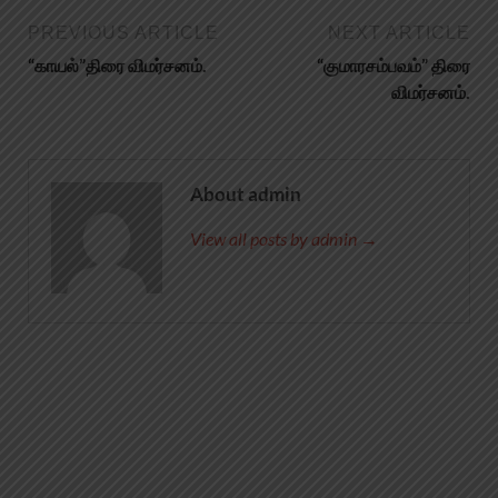
PREVIOUS ARTICLE
NEXT ARTICLE
“காயல்”திரை விமர்சனம்.
“குமாரசம்பவம்” திரை
விமர்சனம்.
About admin
View all posts by admin →