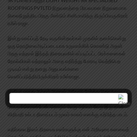
SKYLANES மற்றும் LIGHT WEIGHT RR SPECIALISED
ROOFINGS PVTLTD நிறுவனத்தை பிரபலமான நிறுவனமாக
நிலைநிறுத்திய பிறகு மீண்டும் சினிமாவிற்கு திரும்பிவருகிறார்
ரமீஸ் ராஜா.
இன்று வாய்ப்புத் தேடி வருகின்றவர்கள் முதலில் தனக்கென்று
ஒரு தொழிலைஅடிப்படையாக உருவாக்கிக் கொண்டு அதன்
பிறகு வந்தால் இந்தத் திரையுலகில் எப்படிப்பட்ட பிரச்சனைகள்
தோல்விகள் வந்தாலும் அதை எதிர்த்து போராடி வெற்றிபெற
முடியும் என்று தனது அனுபவங்களை
வெளிப்படுத்தியிருக்கிறார் ரமீஸ்ராஜா.
சினிமா எனது ஆர்வம் ஆனால் அதோடு சேர்த்து தொழிலையும்
அமைத்துக்கொள்ள வேண்டும் என்பதை நான்
புரிந்துக்கொண்டேன். தொழில் வேறு ஆர்வம் வேறு இது தான்
விதிமதி உல்டா திரைப்படம் மூலம் காலம் எனக்கு கற்பித்த பாடம்.
எதிர்கால இளம் திறமையாளர்களுக்கு என் அறிவுரை கனவைத்
தொடர்ந்து சாதிக்க முயற்சி செய்யுங்கள் ஆனால் அதேசமயம்