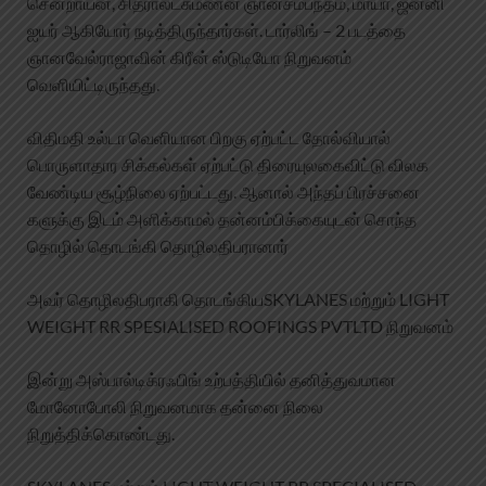
சென்றாயன், சித்ராலட்சுமணன் ஞானசம்பந்தம், மாயா, ஜனனி
ஐயர் ஆகியோர் நடித்திருந்தார்கள். டார்லிங் – 2 படத்தை
ஞானவேல்ராஜாவின் கிரீன் ஸ்டுடியோ நிறுவனம்
வெளியிட்டிருந்தது.
விதிமதி உல்டா வெளியான பிறகு ஏற்பட்ட தோல்வியால்
பொருளாதார சிக்கல்கள் ஏற்பட்டு திரையுலகைவிட்டு விலக
வேண்டிய சூழ்நிலை ஏற்பட்டது. ஆனால் அந்தப் பிரச்சனை
களுக்கு இடம் அளிக்காமல் தன்னம்பிக்கையுடன் சொந்த
தொழில் தொடங்கி தொழிலதிபரானார்
அவர் தொழிலதிபராகி தொடங்கியSKYLANES மற்றும் LIGHT
WEIGHT RR SPESIALISED ROOFINGS PVTLTD நிறுவனம்
இன்று அஸ்பால்டிக்ரஃபிங் உற்பத்தியில் தனித்துவமான
மோனோபோலி நிறுவனமாக தன்னை நிலை
நிறுத்திக்கொண்டது.