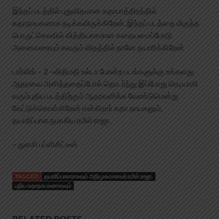
இந்தப் படத்தில் புதுவிதமான கதாபாத்திரத்தில்
கதாநாயகனாக நடிக்கவிருக்கிறேன். இந்தப் படத்தை மிகுந்த
பொருட்செலவில் வித்தியாசமான கதையமைப்போடு
அனைவரையும் கவரும் விதத்தில் நானே தயாரிக்கிறேன்
டார்லிங் – 2 –விதிமதி உல்டா போன்ற படங்களுக்கு உங்களது
ஆதரவை அளித்ததைப்போல் தொடர்ந்து இப்போது ரெடியாகி
வரும்புதிய படத்திற்கும் ஆதரவளிக்க வேண்டுமென்று
கேட்டுக்கொள்கிறேன் என்கிறார் கதா நாயகனும்,
தயாரிப்பாளருமாகிய ரமீஸ் ராஜா.
– துளசி பப்ளிசிட்டீஸ்
TAGGED
தயாரிப்பாளராகவும் அறிமுகமானவர் ரமீஸ் ராஜா.
புதிய கதாநாயகனாகவும்