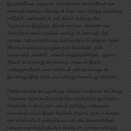
இருக்கிறீர்கள், எத்தனை விசயங்களை செய்கிறீர்கள் என
எனக்குத் தெரியும், உங்களுடன் மேடையை பகிர்ந்து கொள்வது
மகிழ்ச்சி. மணிகண்டன் சார் நீங்கள் பேசியது மிக
அருமையாக இருந்தது. நீங்கள் என்னை அண்ணா என
அழைத்தார் தான் வருத்தம். எனக்கு டெக்னாலஜி பற்றி
எனக்கு அதிகம் தெரியாது. எனக்கு லேப்டாப் தந்தால் அதில்
கீபோர்டில் ஒவ்வொரு எழுத்தையும் தேடுவேன். நான்
மொபைலில் பாஸ்வேர்ட் எல்லாம் மறந்திருக்கிறேன், ஆனால்
நீங்கள் டெக்னாலஜியில் கில்லாடி. அதனால் இதை
சாதித்துள்ளீர்கள். உலக சாம்பியன் குகேஷ் உங்களுடன்
இணைந்து இந்த மேடையை பகிர்ந்து கொண்டது மகிழ்ச்சி.
Fanly என்பதை கேட்கும்போது ஃபேமிலி எனத்தான் கேட்கிறது.
அவ்வளவு அழகான பெயரைத் தேடி வைத்திருப்பது அருமை.
ரசிகர்களிடம் நெகட்டிவிட்டியைத் தவிர்த்து பாஸிடிவான
விசயங்கள் பரப்பும் இதன் நோக்கம் அருமை. நான் எப்போதும்
என் ரசிகர்களிடம் பாஸிடிவிடியை பரப்பவே நினைக்கிறேன்.
என்னை வணங்கும் ஃபேன்ஸ் வேண்டாம், என்னை ரசிக்கும்