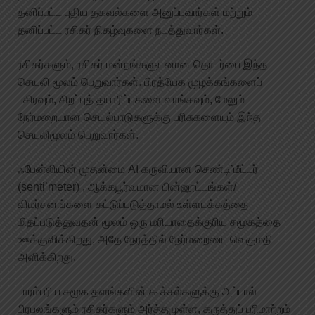
தனிப்பட்ட புதிய தகவல்களை அனுப்புவார்கள் மற்றும்
தனிப்பட்ட ரசிகர் நிகழ்வுகளை நடத்துவார்கள்.
ரசிகர்களும், ரசிகர் மன்றங்களுடனான தொடர்பை இந்த
செயலி மூலம் பெறுவார்கள். பிரத்யேக முழக்கங்களைப்
பகிரவும், சிறப்புத் தயாரிப்புகளை வாங்கவும், மேலும்
நேர்மறையான செயல்பாடுகளுக்கு பரிசுகளையும் இந்த
செயலிமூலம் பெறுவார்கள்.
ஃபேன்லியின் முதன்மை AI கருவியான செண்டி’மீட்டர்
(senti’meter) , ஆக்கபூர்வமான பின்னூட்டங்கள்/
விமர்சனங்களை கட்டுப்படுத்தாமல் உள்ளடக்கத்தை
மிதப்படுத்துவதன் மூலம் ஒரு மரியாதைக்குரிய சமூகத்தை
ஊக்குவிக்கிறது, அதே நேரத்தில் நேர்மறையை வெகுமதி
அளிக்கிறது.
பாரம்பரிய சமூக தளங்களின் கூச்சல்களுக்கு அப்பால்
பிரபலங்களும் ரசிகர்களும் அர்த்தமுள்ள, கருத்துப் பரிமாற்றம்