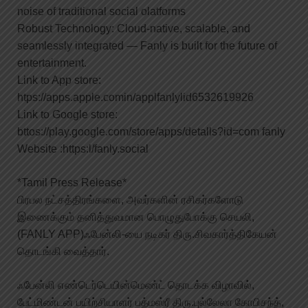
noise of traditional social olatforms
Robust Technology: Cloud-native, scalable, and
seamlessly integrated — Fanly is built for the future of
entertainment.
Link to App store:
htps://apps.apple.comin/applfanlylid6532619926
Link to Google store:
bttos://play.google.com/store/apps/detalls?id=com fanly
Website :https:l/fanly.social
*Tamil Press Release*
பிரபல நட்சத்திரங்களை, அவர்களின் ரசிகர்களோடு
இணைக்கும் தனித்துவமான பொழுதுபோக்கு செயலி,
(FANLY APP)ஃபேன்லி-யை நடிகர் திரு.சிவகார்த்திகேயன்
தொடங்கி வைத்தார்.
ஃபேன்லி எண்டெர்டெயின்மெண்ட் தொடக்க விழாவில்,
பேட்மிண்டன் பயிற்சியாளர் பத்மஸ்ரீ திரு.புல்லேலா கோபிசந்த்,