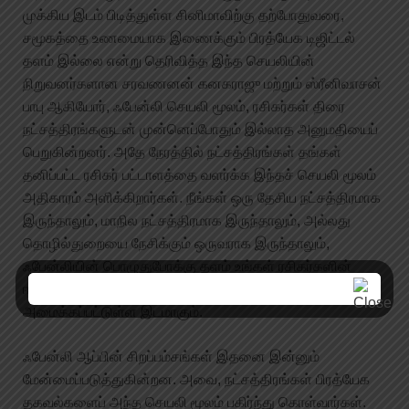
முக்கிய இடம் பிடித்துள்ள சினிமாவிற்கு தற்போதுவரை,
சமூகத்தை உணமையாக இணைக்கும் பிரத்யேக டிஜிட்டல்
தளம் இல்லை என்று தெரிவித்த இந்த செயலியின்
நிறுவனர்களான சரவணனன் கனகராஜு மற்றும் ஸ்ரீனிவாசன்
பாபு ஆகியோர், ஃபேன்லி செயலி மூலம், ரசிகர்கள் திரை
நட்சத்திரங்களுடன் முன்னெப்போதும் இல்லாத அனுமதியைப்
பெறுகின்றனர். அதே நேரத்தில் நட்சத்திரங்கள் தங்கள்
தனிப்பட்ட ரசிகர் பட்டாளத்தை வளர்க்க இந்தச் செயலி மூலம்
அதிகாரம் அளிக்கிறார்கள். நீங்கள் ஒரு தேசிய நட்சத்திரமாக
இருந்தாலும், மாநில நட்சத்திரமாக இருந்தாலும், அல்லது
தொழில்துறையை நேசிக்கும் ஒருவராக இருந்தாலும்,
ஃபேன்லியின் பொழுதுபோக்கு தளம் உங்கள் ரசிகர்களின்
ஈடுபாட்டை ஒரு புதிய நிலைக்கு கொண்டு செல்ல
அமைக்கப்பட்டுள்ள இடமாகும்.
ஃபேன்லி ஆப்பின் சிறப்பம்சங்கள் இதனை இன்னும்
மேன்மைப்படுத்துகின்றன. அவை, நட்சத்திரங்கள் பிரத்யேக
தகவல்களைப் அந்த செயலி மூலம் பகிர்ந்து கொள்வார்கள்.