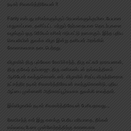
நடிகர் சிவகார்த்திகேயன் !!
Fanly என்பது ரசிகர்களுக்கும் பிரபலங்களுக்குமிடையேயான
பாதுகாப்பான, தனிப்பட்ட மற்றும் நேர்மறையான தொடர்புகளை
வழங்கும் ஒரு பிரீமியம் ரசிகர் ஈடுபாட்டு தளமாகும். இந்த புதிய
செயலியின் துவக்க விழா இன்று தனியார் அரங்கில்
கோலாகலமாக நடைபெற்றது.
விழாவில் திரு புல்லேலா கோபிச்சந்த், திரு லட்சுமி நாராயணன்,
திரு குகேஷ் தம்மராஜு, திரு மனிகண்டன் தங்கரத்தினம்
ஆகியோர் கலந்துகொண்டனர். விழாவில் சிறப்பு விருந்தினராக
நட்சத்திர நடிகர் சிவகார்த்திகேயன் கலந்துகொண்டு, புதிய
ஆப்பை முன்னணி அதிகாரப்பூர்வமாக துவக்கி வைத்தார்.
இவ்விழாவில் நடிகர் சிவகார்த்திகேயன் பேசியதாவது..,
கோபிசந்த் சார் இது எனக்கு பெரிய மரியாதை, நீங்கள்
எவ்வளவு பேரை முன்னேற்றத்திற்கு காரணமாக