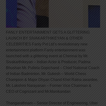
FANLY ENTERTAINMENT GETS A GLITTERING
LAUNCH BY SIVAKARTHIKEYAN & OTHER
CELEBRITIES Fanly Pvt Ltd’s revolutionary new
entertainment platform Fanly entertainment was
launched with a glittering event at Chennai by Mr.
Sivakarthikeyan – Indian Actor & Producer, Padma
Bhushan Mr. Pullela Gopichand – Chief National Coach
of Indian Badminton, Mr. Gukesh – World Chess
Champion & Major Dhyan Chand Khel Ratna awardee,
Mr. Lakshmi Narayanan – Former Vice Chairman &
CEO of Cognizant and Mr.Manikandan
Thangarathnam – Senior Director of Engineering, Uber