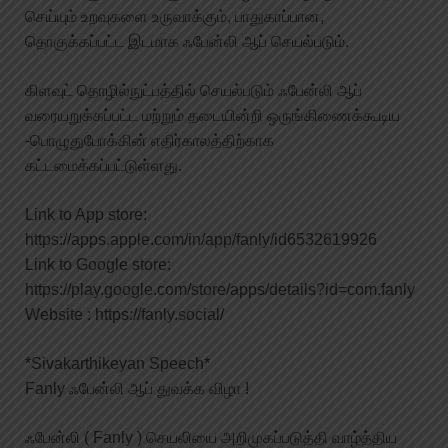
செய்யும் உறவுகளை உருவாக்கும், பாதுகாப்பான,
தொகுக்கப்பட்ட இடமாக ஃபேன்லி ஆப் செயல்படும்.
கிளவுட் தொழில்நுட்பத்தில் செயல்படும் ஃபேன்லி ஆப்
வரையறுக்கப்பட்ட மற்றும் தடையின்றி ஒருங்கிணைக்கூடிய
-பொழுதுபோக்கின் எதிர்காலத்திற்காக
கட்டமைக்கப்பட்டுள்ளது.
Link to App store:
https://apps.apple.com/in/app/fanly/id6532619926
Link to Google store:
https://play.google.com/store/apps/details?id=com.fanly
Website : https://fanly.social/
*Sivakarthikeyan Speech*
Fanly ஃபேன்லி ஆப் துவக்க விழா !
ஃபேன்லி ( Fanly ) செயலியை அறிமுகப்படுத்தி வாழ்த்திய