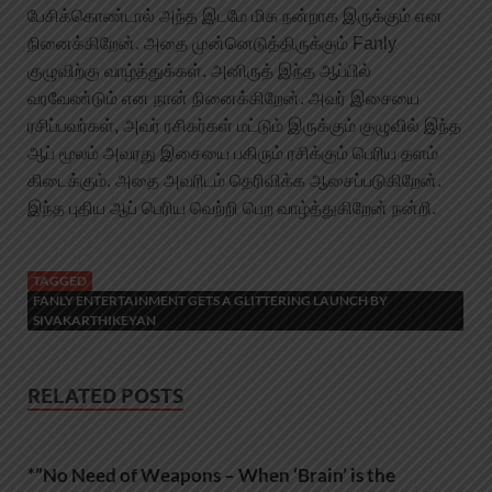
பேசிக்கொண்டால் அந்த இடமே மிக நன்றாக இருக்கும் என
நினைக்கிறேன். அதை முன்னெடுத்திருக்கும் Fanly
குழுவிற்கு வாழ்த்துக்கள். அனிருத் இந்த ஆப்பில்
வரவேண்டும் என நான் நினைக்கிறேன். அவர் இசையை
ரசிப்பவர்கள், அவர் ரசிகர்கள் மட்டும் இருக்கும் குழுவில் இந்த
ஆப் மூலம் அவரது இசையை பகிரும் ரசிக்கும் பெரிய தளம்
கிடைக்கும். அதை அவரிடம் தெரிவிக்க ஆசைப்படுகிறேன்.
இந்த புதிய ஆப் பெரிய வெற்றி பெற வாழ்த்துகிறேன் நன்றி.
TAGGED
FANLY ENTERTAINMENT GETS A GLITTERING LAUNCH BY
SIVAKARTHIKEYAN
RELATED POSTS
*”No Need of Weapons – When ‘Brain’ is the