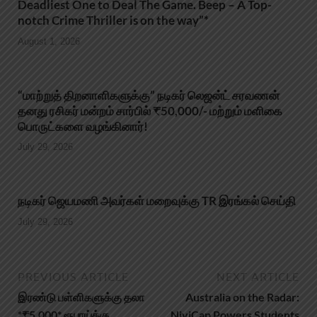
Deadliest One to Deal The Game. Beep – A Top-
notch Crime Thriller is on the way”*
August 1, 2026
“மாற்றுத் திறனாளிகளுக்கு” நடிகர் லெஜன்ட் சரவணன்
தனது ரசிகர் மன்றம் சார்பில் ₹50,000/- மற்றும் மளிகை
பொருட்களை வழங்கினார்!
July 29, 2026
நடிகர் ஜெயமணி அவர்கள் மறைவுக்கு TR இரங்கல் செய்தி
July 29, 2026
PREVIOUS ARTICLE
NEXT ARTICLE
இரண்டு பள்ளிகளுக்கு தலா
Australia on the Radar:
*₹5,000* ரூபாய்க்கு
NiviCap Powers Students