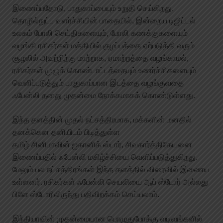
இணைப்பதோடு, பாதுகாப்பையும் உறுதி செய்கிறது.
தொழில்நுட்ப வளர்ச்சியின் பாதையில், இன்றைய டிஜிட்டல்
உலகம் போலி செய்திகளையும், போலி கணக்குகளையும்
வழங்கி ரசிகர்கள் மத்தியில் குழப்பத்தை ஏற்படுத்தி வரும்
சூழலில் அவற்றிற்கு மாற்றாக, ஏமாற்றத்தை வழங்காமல்,
ரசிகர்கள் முழுக் கொண்டாட்டத்தையும் உணர்ச்சிகளையும்
வெளிப்படுத்தும் பாதுகாப்பான இடத்தை வழங்குவதை
ஃபேன்லி தனது முதன்மை நோக்கமாகக் கொண்டுள்ளது.
இந்த தளத்தின் முதல் நட்சத்திரமாக, மக்களின் மனதில்
தனக்கென தனியிடம் பிடித்துள்ள
தமிழ் சினிமாவின் ஐகானிக் ஸ்டார், சிவகார்த்திகேயனை
இணைப்பதில் ஃபேன்லி மகிழ்ச்சியை வெளிப்படுத்துகிறது.
மேலும் பல நட்சத்திரங்கள் இந்த தளத்தில் விரைவில் இணைய
உள்ளனர். ரசிகர்கள் ஃபேன்லி செயலியை ஆப் ஸ்டோர் அல்லது
பிளே ஸ்டோரிலிருந்து பதிவிறக்கம் செய்யலாம்.
இந்தியாவின் முதன்மையான பொழுதுபோக்கு வடிவங்களில்