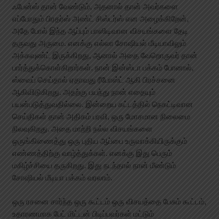
ஃபேன்ஸ் தான் வேண்டும், அதனால் தான் அவர்களை
எப்போதும் பிரதர்ஸ் அண்ட் சிஸ்டர்ஸ் என அழைக்கிறேன்,
அதே போல் இந்த ஆப்பும் பாஸிடிவான விசயங்களை தேடி
தருவது அருமை. எனக்கு எல்லா சோஷியல் மீடியாவிலும்
அக்கவுண்ட் இருக்கிறது, ஆனால் அதை வேறொருவர் தான்
பார்த்துக்கொள்கிறார்கள். நான் இன்ஸ்டா பக்கம் போனால்,
ஸ்வைப் செய்தால் ஏதாவது ரீபோஸ்ட் ஆகி பிரச்சனை
ஆகிவிடுகிறது. அதற்கு பயந்து நான் எதையும்
பயன்படுத்துவதில்லை. இன்றைய கட்டத்தில் நெகட்டிவான
செய்திகள் தான் அதிகம் பரவி, ஒரு மோசமான நிலைமை
நிலவுகிறது. அதை மாற்றி நல்ல விசயங்களை
ஒருங்கிணைத்து ஒரு புதிய ஆப்பை உருவாக்கியிருக்கும்
எண்ணத்திற்கு வாழ்த்துக்கள். எனக்கு இது பெரும்
மகிழ்ச்சியை தருகிறது. இது நடந்தால் நான் மீண்டும்
சோஷியல் மீடியா பக்கம் வரலாம்.
ஒரு ரசனை சார்ந்த ஒரு கூட்டம் ஒரு விசயத்தை பேசும் கூட்டம்,
உதாரணமாக பேட் மிட்டன் பிடிப்பவர்கள் மட்டும்