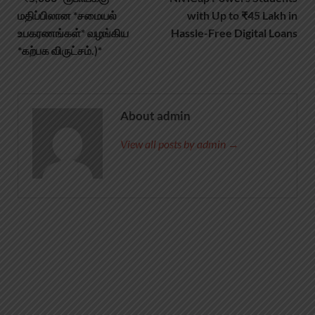
மதிப்பிலான *சமையல்
with Up to ₹45 Lakh in
உபகரணங்கள்* வழங்கிய
Hassle-Free Digital Loans
*கற்பக விருட்சம்.)*
About admin
View all posts by admin →