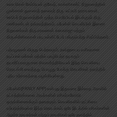
உலக செஸ் சேம்பியன் குகேஷ், காக்னிசண்ட் நிறுவனத்தின்
முன்னாள் துணைத் தலைவர் திரு. லட்சுமி நாராயணன்,
ஊபெர் நிறுவனத்தின் மூத்த பொறியியல் இயக்குநர் திரு.
மணிகண்டன் தங்கரத்தினம், ஃபேன்லி செயலியின் இணை
நிறுவனர்கள் திரு.சரவணன் கனகராஜு மற்றும்
திரு.ஸ்ரீனிவாசன் பாபு உள்ளிட்டோர் பங்குபெற்று சிறப்பித்தனர்.
பத்மபூஷண் விருது பெற்றவரும், தன்னுடைய வசீகரமான
நடிப்பால் மக்கள் மத்தில் புகழ்பெற்ற நடிகரும்
தயாரிப்பாளருமான சிவகார்த்திகேயன் இந்த செயலியை
தொடங்கி வைத்தது பொழுது போக்கு செயலிகள் தளத்தில்
புதிய உற்சாகத்தை வழங்கியுள்ளது.
ஃபேன்லி(FANLY APP) என்பது இதுவரை இல்லாத அளவில்
நட்சத்திரங்களை அவர்களின் ரசிகர்களோடு
ஒருங்கிணைக்கும் தளமாகும். செயலிகளில் புரட்சியை
ஏற்படுத்தியுள்ள இந்த தொடக்கம், ஒரே இடத்தில் ரசிகர்களின்
ஆதர்ச நாயகர்கள் மற்றும் நாயகிகள் ஒரே தளத்தில்