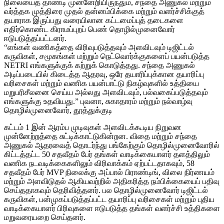
நிலையைத் தாண்டி முன்னேறியிருந்தும், சந்தை அணுகல் மற்றும்
வர்த்தக முத்திரை முதல் தன்னம்பிக்கை மற்றும் வளர்ச்சிக்குத்
தயாராக இருப்பது வரையிலான கட்டமைப்புத் தடைகளை
எதிர்கொண்ட கிராமப்புறப் பெண் தொழில்முனைவோர்
ஈடுபடுத்தப்பட்டனர்.
“எங்கள் வணிகத்தை விரிவுபடுத்தவும் அளவிடவும் டிஜிட்டல்
கருவிகள், சமூகங்கள் மற்றும் நெட்வொர்க்குகளைப் பயன்படுத்த
NETRI எங்களுக்குக் கற்றுக் கொடுத்தது. சந்தை அணுகல்
அடிப்படையில் கிடைத்த ஆதரவு, ஒரே தயாரிப்புக்கான தயாரிப்பு
வரிசைகள் மற்றும் வணிக பயன்பாட்டு நிகழ்வுகளில் உத்தியை
மறுபரிசீலனை செய்ய அல்லது அளவிடவும், பல்வகைப்படுத்தவும்
எங்களுக்கு உதவியது.” புவனா, சுகாதாரம் மற்றும் நல்வாழ்வு
தொழில்முனைவோர், தூத்துக்குடி
கட்டம் 1 இன் ஆரம்ப முடிவுகள் அளவிடக்கூடிய நிறுவன
முன்னேற்றத்தை சுட்டிக்காட்டுகின்றன. விதை மற்றும் சந்தை
அணுகல் ஆதரவைத் தொடர்ந்து பங்கேற்கும் தொழில்முனைவோரில்
கிட்டத்தட்ட 50 சதவீதம் பேர் தங்கள் வாடிக்கையாளர் தளத்திலும்
வணிக நடவடிக்கைகளிலும் விரிவாக்கம் ஏற்பட்டதாகவும், 58
சதவீதம் பேர் MVP நிலைக்கு அப்பால் பிராண்டிங், விலை நிர்ணயம்
மற்றும் அளவிடுதல் ஆகியவற்றில் அதிகரித்த நம்பிக்கையைப் பதிவு
செய்ததாகவும் தெரிவித்தனர். பல தொழில்முனைவோர் டிஜிட்டல்
கருவிகள், பன்முகப்படுத்தப்பட்ட தயாரிப்பு வரிசைகள் மற்றும் புதிய
வாடிக்கையாளர் பிரிவுகளை ஈடுபடுத்த தங்கள் வளர்ச்சி உத்திகளை
மறுவரையறை செய்தனர்.