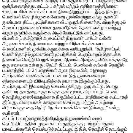
நெட்வொர்க்குகளைச் சேர்ந்த 100 க்கும் மேற்பட்ட பங்குதாரர்களை
ஒன்றிணைத்தது. கட்டம் 1 கற்றல் மற்றும் எதிர்காலத்திற்கான
உரையாடலின் உச்சக்கட்டமாக நிலைநிறுத்தப்பட்ட இந்த நிகழ்வு,
பெண்கள் தொழில்முனைவோரை முன்னேற்றுவதற்கு துண்டு
துண்டான திட்ட முயற்சிகளை விட ஒருங்கிணைந்த, சுற்றுச்சூழல்
அமைப்பு தலைமையிலான தலையீடுகள் தேவை என்ற வளர்ந்து
வரும் ஒருமித்த கருத்தை அடிக்கோடிட்டுக் காட்டியது.
விமன் அப் தமிழ்நாடு அமைப்பின் நிறுவனர் டாக்டர் வள்ளி
அருணாச்சலம், நிலையான மற்றும் விரிவாக்கக்கூடிய
அமைப்புகளின் முக்கியத்துவத்தை வலியுறுத்தி, “தமிழ்நாட்டில்
பெண் தொழில்முனைவோர் முயற்சிகள் பெரும்பாலும் தொடக்க
நிலையில் வெற்றி பெறுகின்றன, ஆனால் அவற்றை விரிவாக்குவதே
ஒரு சவாலாக உள்ளது. நெட்ரி திட்டம், பெண்கள் தங்கள் தொழில்
பயணத்தில் 18-24 மாதங்கள் ஆன நிலையில், அதாவது
அவர்களின் வணிகங்கள் பயன்பாட்டுத் தளங்களையும்
சந்தைகளையும் விரிவுபடுத்தத் தயாராக இருக்கும்போது, ​​
அவர்களுடன் இணைந்து செயல்படுகிறது. ஒரு கூட்டு, பொது-
தனியார் தளத்தை உருவாக்குவதன் மூலம், கிராமப்புறப் பெண்
தொழில்முனைவோருக்காக நிரூபிக்கப்பட்ட மாதிரிகளை கூட்டாகத்
தீர்ப்பது, விரைவாகச் சோதனை செய்வது மற்றும் அவற்றை
விரிவாக்குவதை நெட்ரி நோக்கமாகக் கொண்டுள்ளது,” என்று
கூறினார்.
கட்டம் 1: வாழ்வாதாரத்திலிருந்து நிறுவனங்கள் வரை
நெட்ரி திட்டத்தின் முதல் கட்டம் தூத்துக்குடி மற்றும் மதுரை
மாவட்டங்களில் செயல்படுத்தப்பட்டது. இதில், தொழில் தொடங்கும்