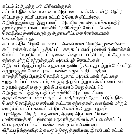
கட்டம் 2: ஆழத்துடன் விரிவாக்குதல்
கட்டம் 1-இன் விளைவுகளை அடிப்படையாகக் கொண்டு, நெட்ரி
திட்டம் ஒரு லட்சியமான கட்டம் 2 செயல் திட்டத்தை
அறிவித்துள்ளது. இது மாவட்ட அளவிலான செயலாக்க மாதிரி
மூலம் மூன்று மாவட்டங்களில் 1,000-க்கும் மேற்பட்ட பெண்
தொழில்முனைவோருக்கு ஆதரவளிப்பதை நோக்கமாகக்
கொண்டுள்ளது.
கட்டம் 2-இல் பிரத்யேக மாவட்ட அளவிலான தொழில்முனைவோர்
கூட்டாளிகள், வலுப்படுத்தப்பட்ட சக கூட்டமைப்பு வலைப்பின்னல்கள்,
மேம்பட்ட தொழில் மற்றும் தலைமைத்துவப் பயிற்சி, மற்றும் ஆழமான
சந்தை மற்றும் சுற்றுச்சூழல் அமைப்புத் தொடர்புகள்
அறிமுகப்படுத்தப்படும். வலுவான தனியார், பொது மற்றும் மேம்பாட்டு
சுற்றுச்சூழல் அமைப்பு கூட்டாண்மை மூலம், திட்டத்தின்
காலத்திற்குப் பிறகும் தொழில் ஆதரவு அமைப்புகள் நீடிப்பதை
உறுதிசெய்யும் வகையில், உள்ளூர் திறன் மற்றும் உள்கட்டமைப்பை
உருவாக்குவதில் ஒரு முக்கிய கவனம் செலுத்தப்படும்.
அடுத்த கட்டத்தில், மதிப்புச் சங்கிலி அடிப்படையிலான
ஒருங்கிணைப்பு மற்றும் திரட்டல் மாதிரிகளும் ஆராயப்படும். இது
பெண் தொழில்முனைவோர் கூட்டாக சந்தைகள், வளங்கள் மற்றும்
வளர்ச்சி வாய்ப்புகளைப் பெரிய அளவில் அணுக உதவும்
“புராஜெக்ட் நெட்றி , வலுவான, ஆதார அடிப்படையிலான
முன்னோடித் திட்டங்களை உருவாக்குவதிலும், கட்டமைக்கப்பட்ட
பொது-தனியார் கூட்டாண்மைகள் மூலம் அவற்றை
விரிவுபடுத்துவதிலும் கவனம் செலுத்துகிறது. இரண்டாம் கட்டம்,