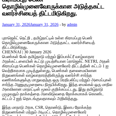
தொழில்முனைவோருக்கான அடுத்தகட்ட
வளர்ச்சியைத் திட்டமிடுகிறது.
January 31, 2026
January 31, 2026
-
by
admin
புராஜெக்ட் நெட்றி , தமிழ்நாட்டில் உள்ள கிராமப்புற பெண்
தொழில்முனைவோருக்கான அடுத்தகட்ட வளர்ச்சியைத்
திட்டமிடுகிறது.
CHENNAI | 30 January 2026
பெண்கள் மேல் தமிழ்நாடு மற்றும் இம்பாக்ட்ரீ வாழ்வாதார
அறக்கட்டளையின் கூட்டு முயற்சியான ப்ராஜெக்ட் NETRI, அதன்
கிராமப்புற பெண்கள் தொழில்முனைவோர் திட்டத்தின் கட்டம் 1 ஐ
வெற்றிகரமாக முடித்துள்ளது, பெண்கள் தலைமையிலான
நிறுவனங்கள் வாழ்வாதாரத்திலிருந்து வளர்ச்சி சார்ந்த
வணிகங்களுக்கு மாறுவதற்கு ஒரு பிரதிபலிப்பு மற்றும் அமைப்புகள்
சார்ந்த அணுகுமுறையை நிரூபிக்கிறது. இந்த மைல்கல் ஒரு மாநில
அளவிலான மாநாட்டின் மூலம் குறிக்கப்பட்டது, இது தமிழ்நாடு
முழுவதும் தாக்கத்தை அளவிடுவதை நோக்கமாகக் கொண்ட
கட்டம் 2 ஐத் தொடங்குவதாகவும் அறிவித்தது.
இந்த மாநாடு அரசு, CSR, தொண்டு, இலாப நோக்கற்ற
நிறுவனங்கள் மற்றும் அடிமட்ட தொழில்முனைவோர்