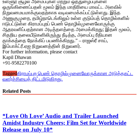
உள்ளூர் சூழல் அமைப்புகள் மற்றும் ஒத்துழைப்புகளை
ஒருங்கிணைப்பதன் மூலம் இந்த மாதிரியை மாவட்ட அளவில்
நிறுவனமயமாக்குவதற்காக வடிவமைக்கப்பட்டுள்ளது. இந்த
அணுகுமுறை, தமிழ்நாடெங்கிலும் உள்ள குடும்பத் தொழில்களில்
ஈடுபட்டுள்ள கிராமப்புறப் பெண் தொழில்முனைவோருக்கு
ஆதரவளிப்பதற்கான அடித்தளத்தை அமைக்கிறது; இதன் மூலம்,
சிதறிய தலையீடுகளிலிருந்து நீடித்த, அமைப்பு ரீதியான
தாக்கத்தை நோக்கிப் பயணிக்கிறது.” – ராஜஸ்ரீ சாய்,
இம்பாக்ட்ரீ.ஏஐ நிறுவனத்தின் நிறுவனர்.
For further information, please contact
Kapil Dhawan
+91-9582270100
Tagged
கிராமப்புற பெண் தொழில்முனைவோருக்கான அடுத்தகட்ட
வளர்ச்சியைத் திட்டமிடுகிறது.
Related Posts
*Love Oh Love’ Audio and Trailer Launched
Amidst Industry Cheers; Film Set for Worldwide
Release on July 10*