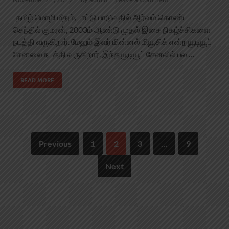
தமிழ் மொழி மீதும், பாட்டு பாடுவதில் ஆர்வம் கொண்ட
செந்தில் குமரன், 2003ம் ஆண்டு முதல் இசை நிகழ்ச்சிகளை
நடத்தி வருகிறார். மேலும் இவர் மின்னல் மியூசிக் என்ற யூடியூப்
சேனலை நடத்தி வருகிறார். இந்த யூடியூப் சேனலில் பல …
READ MORE
Previous
1
2
3
…
9
Next