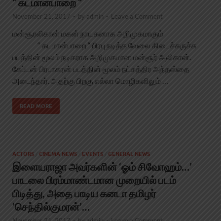
“ கடமான்பாறை “
November 21, 2017
-
by
admin
-
Leave a Comment
மன்சூரலிகான் மகன் நாயகனாக அறிமுகமாகும்
“ கடமான்பாறை “ பிரபு நடித்த வேலை கிடைச்சுருச்சு
படத்தின் மூலம் நடிகராக அறிமுகமான மன்சூர் அலிகான்.
கேப்டன் பிரபாகரன் படத்தின் மூலம் நட்சத்திர அந்தஸ்தை
அடைந்தார். அதற்கு பிறகு எல்லா மொழிகளிலும் …
READ MORE
ACTORS
/
CINEMA NEWS
/
EVENTS
/
GENERAL NEWS
இளையராஜா அவர்களின் ‘ஓம் சிவோஹம்…’
பாடலை பிரம்மாண்டமான முறையில் படம்
பிடித்து, அதை பாடிய கனடா தமிழர்
‘செந்தில்குமரன்’…
November 21, 2017
-
by
admin
-
Leave a Comment