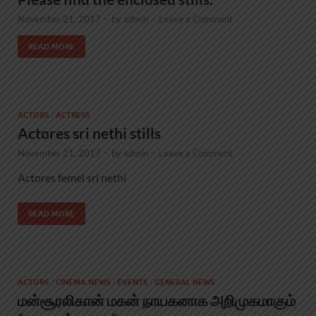
November 21, 2017
-
by
admin
-
Leave a Comment
READ MORE
ACTORS
/
ACTRESS
Actores sri nethi stills
November 21, 2017
-
by
admin
-
Leave a Comment
Actores femel sri nethi
READ MORE
ACTORS
/
CINEMA NEWS
/
EVENTS
/
GENERAL NEWS
மன்சூரலிகான் மகன் நாயகனாக அறிமுகமாகும்