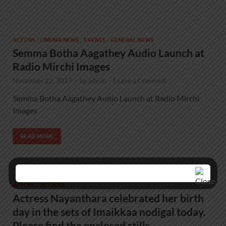
ACTORS
/
CINEMA NEWS
/
EVENTS
/
GENERAL NEWS
Semma Botha Aagathey Audio Launch at
Radio Mirchi Images
November 22, 2017
-
by
admin
-
Leave a Comment
Semma Botha Aagathey Audio Launch at Radio Mirchi
Images
READ MORE
ACTORS
/
ACTRESS
Actress Nayanthara celebrated her birth
day in the sets of Imaikkaa nodigal today.
Please find the enclosed stills.