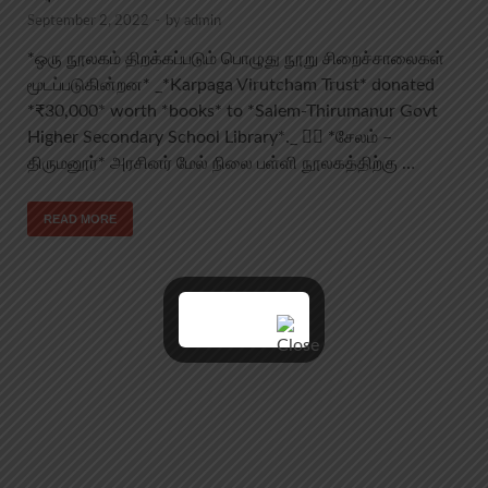
September 2, 2022
-
by
admin
*ஒரு நூலகம் திறக்கப்படும் பொழுது நூறு சிறைச்சாலைகள்
மூடப்படுகின்றன* _*Karpaga Virutcham Trust* donated
*₹30,000* worth *books* to *Salem-Thirumanur Govt
Higher Secondary School Library*._ 👉🏻 *சேலம் –
திருமனூர்* அரசினர் மேல் நிலை பள்ளி நூலகத்திற்கு …
READ MORE