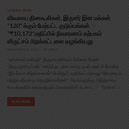
GENERAL NEWS
விவசாய தினகூலிகள், இருளர் இன மக்கள்
*120* க்கும் மேற்பட்ட குடும்பங்கள்.
*₹10,172*மதிப்பில் நிவாரணம் கற்பகம்
விருட்சம் அறக்கட்டளை வழங்கியது
September 6, 2022
-
by
admin
*நாமக்கல் கவிஞர்* திரு.ராமலிங்கம் பிள்ளை பேரன்
*திரு.பழனியப்பன்* வாழ்த்து. _கன மழை, புயல், வறட்சி போன்ற
*இயற்கை சீற்றங்களால்* பெரிதும் பாதிக்கப் படுவது *விவசாயம்
மற்றும் விவசாய தொழிலாளர்கள்*. அவர்களுக்கு அத்தகைய
சமயங்களில் உதவுவது நம் அனைவரின் கடமை._
*நாகை* …
READ MORE