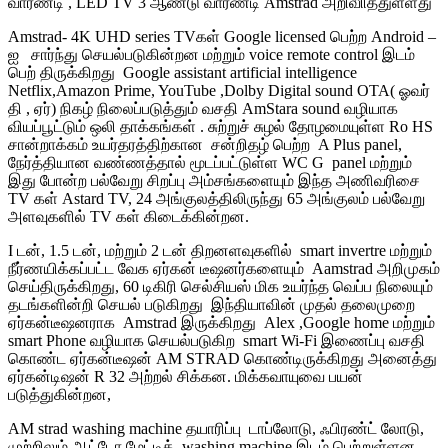
வாரண்டி , LED TV 3 ஆண்டு வாரண்டி Amstrad அறிவிித்துள்ளது
Amstrad- 4K UHD series TVகள் Google licensed பெற்ற Android –
ஐ சார்ந்து செயல்படுகின்றன மற்றும் voice remote control இடம்
பெற் திருக்கிறது Google assistant artificial intelligence
Netflix,Amazon Prime, YouTube ,Dolby Digital sound OTA( ஓவர்
தி , ஏர்) நிகழ் நிலைப்படுத்தும் வசதி AmStara sound வழியாக
வியப்பூட்டும் ஒலி தாக்கங்கள் . சுற்றுச் சுழல் தோழமையுள்ள Ro HS
சான்றாக்கம் உயர்தரத்திற்கான சன்றிதழ் பெற்ற A Plus panel,
நேர்த்தியான வண்ணத்தால் மூடப்பட்டுள்ள WC G panel மற்றும்
இது போன்ற பல்வேறு சிறப்பு அம்சங்களையும் இந்த அணிவரிசை
TV கள் Astard TV, 24 அங்குலத்திலிருந்து 65 அங்குலம் பல்வேறு
அளவுகளில் TV கள் கிடைக்கின்றன.
I டன், 1.5 டன், மற்றும் 2 டன் திறனளவுகளில் smart invertre மற்றும்
நீர்ணயிக்கப்பட்ட வேக ஏர்கன் டீஷனர்களையும் Aamstrad அறிமுகம்
செய்திருக்கிறது, 60 டிகிரி செல்சியஸ் மிக உயர்ந்த வெப்ப நிலையும்
தடங்களின்றி செயல் படுகிறது இந்தியாவின் முதல் தலைமுறை
ஏர்கன்டீஷனராக Amstrad இருக்கிறது Alex ,Google home மற்றும்
smart Phone வழியாக செயல்படுகிற smart Wi-Fi இணைப்பு வசதி
கொண்ட ஏர்கன்டீஷன் AM STRAD கொண்டிருக்கிறது அனைத்து
ஏர்கன்டிஷன் R 32 அற்றல் சிக்கன. மிக்கவாயுவை பயன்
படுத்துகின்றன,
AM strad washing machine தயாரிப்பு டாப்லோடு, ஃபிரண்ட் லோடு,
முற்றிலும் ஆட்டோ மேட்டிக் washing machine இடம் பெற்றுள்ளன