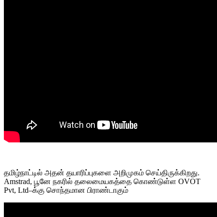
தமிழ்நாட்டில் அதன் தயாரிப்புகளை அறிமுகம் செய்திருக்கிறது.
Amstrad, பூனே நகரில் தலைமையகத்தை கொண்டுள்ள OVOT
Pvt, Ltd–க்கு சொந்தமான பிராண்டாகும்