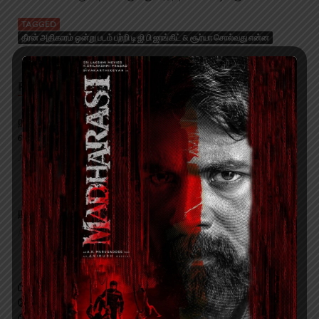
TAGGED
தீரன் அதிகாரம் ஒன்று படம் பற்றி டி ஜி பி ஜாங்கிட் & சூர்யா சொல்வது என்ன
RELATED POSTS
நடிகை வசுந்தராவின் சமீபத்திய இண்டோவெஸ்டர்ன்
ஸ்டைலிங் கிளிக்ஸ்
January 25, 2023
நடிகை தீப்ஷிகாவின் | போட்டோஸ்
August 28, 2022
பிரபல நடன இயக்குநர்கள் ஷோபி மாஸ்டர் மற்று லலிதா
ஷோபி மாஸ்டர் தம்பதியருக்கு இரண்டாவது குழந்தை
பிறந்துள்ளது