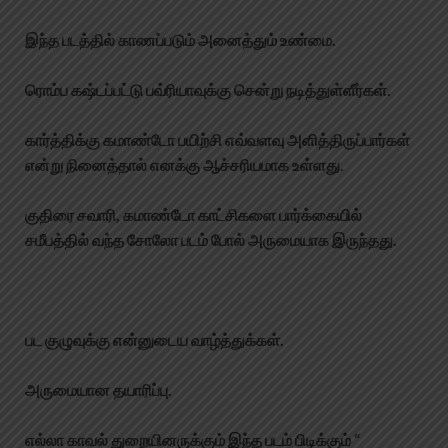
இந்த படத்தில் காணப்படும் அனைத்தும் உண்மை.
ரொம்ப கஷ்டப்பட்டு பவ்ரியாவுக்கு சென்று நடித்துள்ளீர்கள்.
கார்த்திக்கு கமாண்டோ பயிற்சி எவ்வளவு அளித்திருப்பார்கள்
என்று நினைத்தால் எனக்கு ஆச்சரியமாக உள்ளது.
குதிரை சவாரி, கமாண்டோ காட்சிகளை பார்க்கையில்
சமீபத்தில் வந்த சோலோ படம் போல் அருமையாக இருந்தது.
பட குழுவுக்கு என்னுடைய வாழ்த்துக்கள்.
அருமையான தயாரிப்பு.
எல்லா காவல் துறையினருக்கும் இந்த படம் பிடிக்கும் “