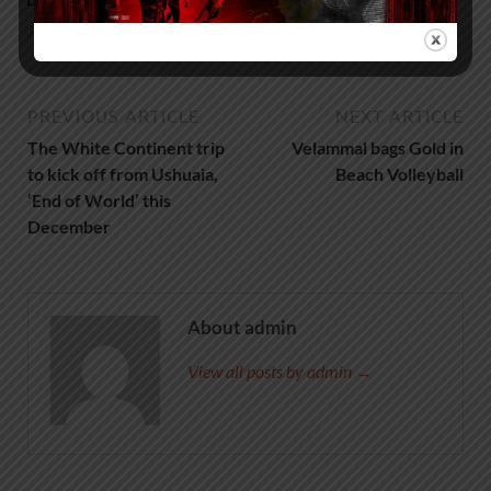
July 22, 2022
PREVIOUS ARTICLE
NEXT ARTICLE
The White Continent trip
Velammal bags Gold in
to kick off from Ushuaia,
Beach Volleyball
‘End of World’ this
December
About admin
View all posts by admin →