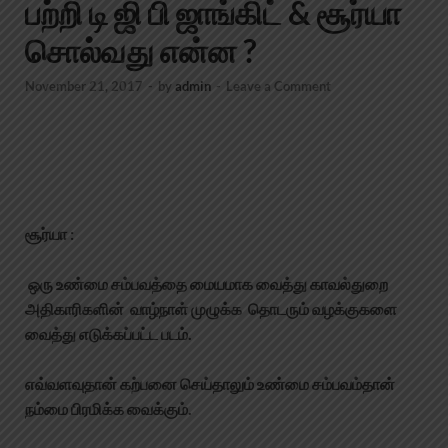
பற்றி டி ஜி பி ஜாங்கிட் & சூர்யா
சொல்வது என்ன ?
November 21, 2017
-
by
admin
-
Leave a Comment
சூர்யா :
ஒரு உண்மை சம்பவத்தை மையமாக வைத்து காவல்துறை
அதிகாரிகளின் வாழ்நாள் முழுக்க தொடரும் வழக்குகளை
வைத்து எடுக்கப்பட்ட படம்.
எவ்வளவுதான் கற்பனை செய்தாலும் உண்மை சம்பவம்தான்
நம்மை பிரமிக்க வைக்கும்.