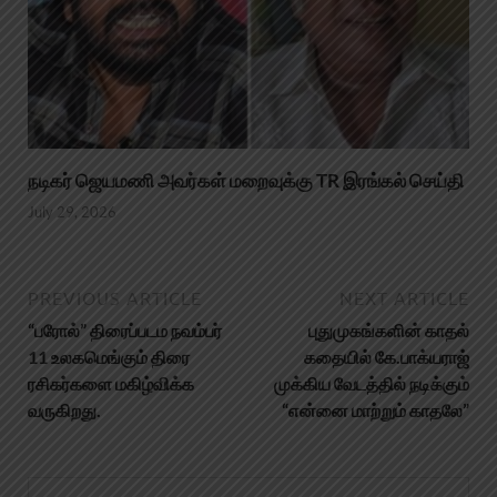
நடிகர் ஜெயமணி அவர்கள் மறைவுக்கு TR இரங்கல் செய்தி
July 29, 2026
PREVIOUS ARTICLE
NEXT ARTICLE
“பரோல்” திரைப்படம நவம்பர்
புதுமுகங்களின் காதல்
11 உலகமெங்கும் திரை
கதையில் கே.பாக்யராஜ்
ரசிகர்களை மகிழ்விக்க
முக்கிய வேடத்தில் நடிக்கும்
வருகிறது.
“என்னை மாற்றும் காதலே”