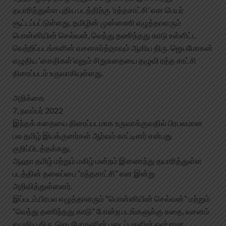
தயாரித்துள்ள புதிய படத்திற்கு ‘ரத்தசாட்சி’ என பெயர்
சூட்டப்பட்டுள்ளது. தமிழின் முன்னணி எழுத்தாளரும்
பொன்னியின் செல்வன், வெந்து தணிந்தது காடு உள்ளிட்ட
வெற்றிப்படங்களின் வசனகர்த்தாவும் ஆகிய திரு. ஜெயமோகன்
எழுதிய ‘கைதிகள்’எனும் சிறுகதையை தழுவி ரத்த சாட்சி
திரைப்படம் உருவாகியுள்ளது.
அறிக்கை
7, நவம்பர் 2022
இந்தக் கதையை திரைப்படமாக உருவாக்குவதில் பிரபலமான
பல தமிழ் இயக்குனர்கள் ஆர்வம் காட்டினர் என்பது
குறிப்பிடத்தக்கது.
ஆஹா தமிழ் மற்றும் மகிழ் மன்றம் இணைந்து தயாரித்துள்ள
படத்தின் தலைப்பை “ரத்தசாட்சி” என இன்று
அறிவித்துள்ளனர்.
இப்படம்,பிரபல எழுத்தாளரும் “பொன்னியின் செல்வன்” மற்றும்
“வெந்து தணிந்தது காடு” போன்ற படங்களுக்கு கதை, வசனம்
எழுதிய திரு. ஜெயமோகனின் படைப்புகளின் ஒன்றான