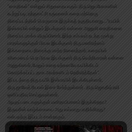
“கைதிகள்” என்னும் சிறுகதையாகும். திரு.ஜெயமோகனின்
கூற்றுப்படி, ரத்தசாட்சி உருவானக் கதை மற்றொரு
திரைப்படத்தின் பொருளாக இருக்கத் தகுதியானது…”ரஃபிக்
இஸ்மாயில் என்னும் இயக்குனர் என்னை அணுகி கைதிகளை
திரைப்படமாக்க விரும்பினார், இந்த சம்பவம் நடந்த மூன்று
மாதங்களுக்குள் பிரபல இயக்குனர் திரு.மணிரத்னம்
இக்கதையை திரைக்கு மாற்ற நினைத்தார், கதையின்
உரிமையைப் பெற பிரபல இயக்குனர் திரு.வெற்றிமாறன் என்னை
அணுகினார், மேலும் கதை ஏற்கனவே ரஃபிக்கிடம்
கொடுக்கப்பட்டதாக அவர்களிடம் தெரிவித்தேன்”.
இப்படத்தை திரு.ரஃபீக் இஸ்மாயில் இயக்கியுள்ளார்,
திரு.ஜாவேத் ரியாஸ் இசை சேர்த்துள்ளார் , திரு.ஜெகதீஷ் ரவி
ஒளிப்பதிவு செய்துவுள்ளார்.
ஆயுதப் படைகளுக்குள் மனிதாபிமானம் இருக்கிறதா?
இருவரின் வாழ்க்கையை அது எவ்வாறு பாதிக்கிறது?
என்பதற்கு இப்படம் சான்றாகும்.
படத்தில் கண்ணா ரவி, ஹரிஷ் குமார், இளங்கோ குமரவேல்,
கல்யாண் மாஸ்டர், மெட்ராஸ் சார்லஸ் நடித்துள்ளனர்.