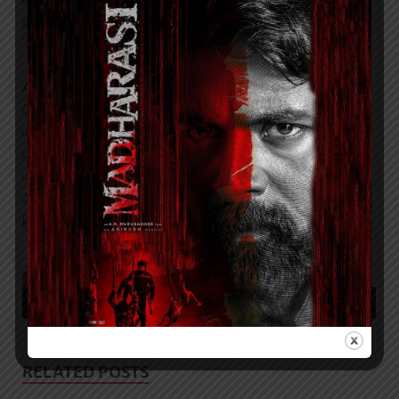
திருமதி அனிதா மகேந்திரன் தயாரிக்கும் இந்தப் படத்தை
‘ஆஹா தமிழ் OTT’ தளம் விரைவில் ஸ்ட்ரீம் செய்யவுள்ளது.
AHA 100% தமிழ் என்டர்டெயின்மென்ட் OTT பிளாட்ஃபார்ம்,
பிளாக்பஸ்டர் திரைப்படங்கள் (ஜிவி 2, குருதி ஆட்டம்,
மாமனிதன், கூகுள் குட்டப்பா, மன்மத லீலை, ரைட்டர் ) மற்றும்
பல்வேறு வகைகளான வெப் தொடர்களின் மூலம் தமிழ்
மக்களின் இதயங்களை வென்று வருகிறது. (பேட்டைக்காளி,
அம்முச்சி 2, ஈமோஜி, அன்யாஸ் டுடோரியல், ஆகாஷ் வாணி,
இரை) இவை அனைத்து ஒரு நாளைக்கு வெறும் ரூ.1 மட்டுமே.
TAGGED
ஆஹா ஓடிடி தமிழ் மற்றும் மகிழ் மன்றம் இணைந்து தயாரித்துள்ள புதிய படத்திற்கு
‘ரத்தசாட்சி’ என பெயர் சூட்டப்பட்டுள்ளது.
RELATED POSTS