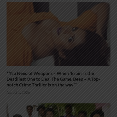
*”No Need of Weapons – When ‘Brain’ is the
Deadliest One to Deal The Game. Beep – A Top-
notch Crime Thriller is on the way”*
August 1, 2026