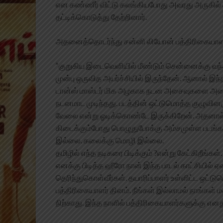
என கண்ணீர் விட்டு கலங்கியபோது அவரது அருகில
தட்டிக்கொடுத்து தேற்றினார்.
அதனைத்தொடர்ந்து சன்னி லியோன் பத்திரிகையாளர்க
“குறுகிய இடைவெளியில் மீண்டும் சென்னைக்கு வந்த
முன்பு ஒருவித அயர்ச்சியில் இருந்தேன். ஆனால் இந்
டான்ஸ் மாஸ்டர் மிக அழகாக நடன அசைவுகளை அமைத
நடனமாட முடிந்தது. படத்தின் ஒட்டுமொத்த குழுவினரு
வேலை என்று ஓடிக்கொண்டே இருக்கிறேன். அதனால் தி
கிடைக்கும்போது பொழுதுபோக்கு அம்சமுள்ள படங்கள
இல்லை. கலைக்கு மொழி இல்லை.
தமிழில் எந்த நடிகரை பிடிக்கும் ?என்று கேட்கிறீங்கள்
எனக்கு பிடித்த ஹீரோ நான் இந்த பாடல் காட்சியில் ஏன
தெரிந்துகொள்வீர்கள். தயாரிப்பாளர் உள்ளிட்ட ஒட்
பத்திரிகையாளர் தினம். நீங்கள் இல்லாமல் நாங்கள
நிற்காது. இந்த நாளில் பத்திரிகையாளர்களுக்கு எ