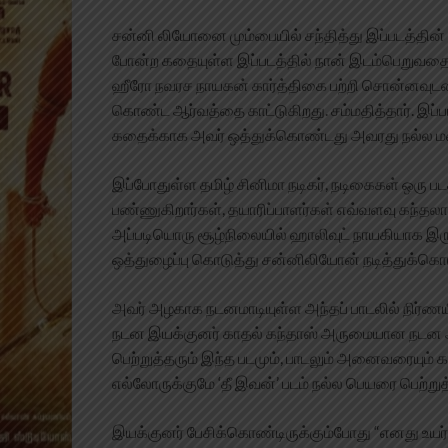
சன்னி லியோனை மும்பையில் சந்தித்து இப்படத்தி
போன்ற கதையுள்ள இப்படத்தில் நான் இடம்பெறுவதை மகி
ஹீரோ நவரச நாயகன் கார்த்திகை பற்றி சொன்னவுடன
கொண்ட ஆர்வத்தை காட்டுகிறது. சம்மதித்தார். இப்பட
கதைக்காக அவர் ஒத்துக்கொண்டது அவரது நல்ல ம
இப்போதுள்ள தமிழ் சினிமா நடிகர், நடிகைகள் ஒரு படத
பண்ணுகிறார்கள், தயாரிப்பாளர்கள் எவ்வளவு கந்தலா
அப்படியொரு சூழ்நிலையில் ஹாலிவுட் நாயகியாக இருந்
ஒத்துழைப்பு கொடுத்து சன்னிலியோன் நடித்துக்கொட
அவர் அழகாக நடனமாடியுள்ள அந்தப் பாடலில் நிர்ணயிக
நடன இயக்குனர் காதல் கந்தாஸ் அருமையான நடன அம
பெற்றுத்தரும் இந்த படமும், பாடலும் அனைவரையும் க
எல்லோருக்குமே ‘தீ இவன்’ படம் நல்ல பெயரை பெற்றுத்
இயக்குனர் பேசிக்கொண்டிருக்கும்போது “எனது உயர