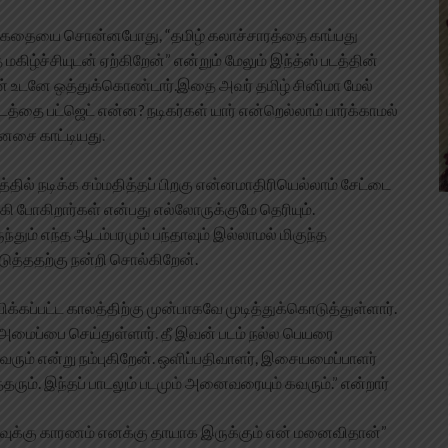
ன் கதையை சொன்னபோது, “தமிழ் கலாச்சாரத்தை காப்பது
ழ்ச்சியுடன் ஏற்கிறேன்” என்றும் மேலும் இந்த்ஸ் படத்தின்
் உடனே ஒத்துக்கொண்டார்.இதை அவர் தமிழ் சினிமா மேல்
த்தை பட்ஜெட் என்ன? நடிகர்கள் யார் என்றெல்லாம் பார்க்காமல்
னசை காட்டியது.
்தில் நடிக்க சம்மதித்தப் பிறகு என்னமாதிரியெல்லாம் சேட்டை
கி போகிறார்கள் என்பது எல்லோருக்குமே தெரியும்.
தும் எந்த ஆடம்பரமும் பந்தாவும் இல்லாமல் மிகுந்த
ுத்ததற்கு நன்றி சொல்கிறேன்.
்கப்பட்ட காலத்திற்கு முன்பாகவே முடித்துக்கொடுத்துள்ளார்.
ைப்பை செய்துள்ளார். தீ இவன் படம் நல்ல பெயரை
வரும் என்று நம்புகிறேன். ஒளிப்பதிவாளர், இசையமைப்பாளர்
தரும். இந்தப் பாடலும் படமும் அனைவரையும் கவரும்.” என்றார்
்வுக்கு காரணம் எனக்கு தாயாக இருக்கும் என் மனைவிதான்”