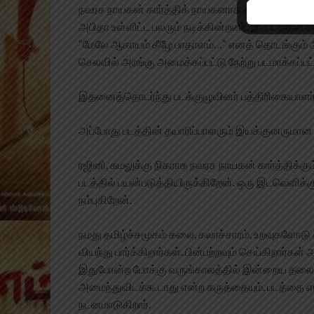
நவரச நாயகன் கார்த்திக் நாயகனாக நடிக்கும் இப்படத்தி
அபிதா உள்ளிட்ட பலரும் நடிக்கின்றனர். இப்படத்தில்
“மேலே ஆகாயம் கீழே பாதாளம்…” எனத் தொடங்கும் அந
செலவில் அரங்கு அமைக்கப்பட்டு நேற்று படமாக்கப்பட்ட
இதனைத்தொடர்ந்து படக்குழுவினர் பத்திரிகையாளர
அப்போது படத்தின் தயாரிப்பாளரும் இயக்குனருமான 
ரஜினி, கமலுக்கு நிகராக நவரச நாயகன் கார்த்திக்கும
படத்தில் பயன்படுத்தியிருக்கிறேன். ஒரு இடவெளிக்க
நம்புகிறேன்.
நமது தமிழ்ச்சமூகம் கலை, கலாச்சாரம், உறவுகளோடு
வியந்து பார்க்கிறார்கள். பின்பற்றவும் செய்கிறார்கள் 
இதுபோன்ற போக்கு வருங்காலத்தில் இன்றைய தல
அமைந்துவிடக்கூடாது என்ற கருத்தையும், படத்தை எ
நடனமாடுகிறார்.