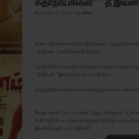
கதாநாயகிகள்” ” தீ இவன் ” 
November 17, 2022
-
by
admin
மேடையில் கண்கலங்கிய இயக்குனர்..ஆறுதல் சொன
” தீ இவன் ” டீசர் வெளியீட்டு விழா
“
தமிழ் சினிமா தயாரிப்பாளர்களை கதற வைக்கும் க
” தீ இவன் ” இயக்குனர் பரபரப்பு பேச்சு..
தமிழ் ஹீரோக்களில் மனம் கவர்ந்த நாயகன்- உண்
ரோஜா மலரே’, ‘அடடா என்ன அழகு’, ‘சிந்துபாத்’ பட
சினி ஆர்ட்ஸ் பட நிறுவனம் மூலம் அடுத்து கதை, தி
இயக்கி வரும் படம் ‘தீ இவன் ’