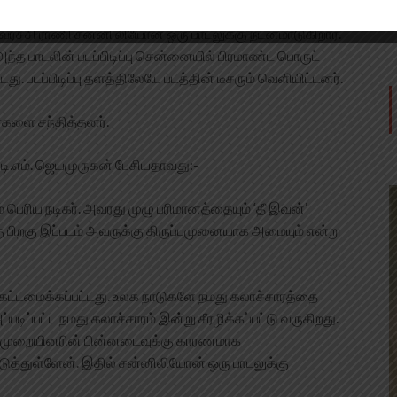
ல் ராதாரவி, சுமன் J, சிங்கம் புலி, இளவரசு, சுகன்யா,‘சேது’
 கவர்ச்சி ராணி சன்னி லியோன் ஒரு பாடலுக்கு நடனமாடுகிறார்.
்த பாடலின் படப்பிடிப்பு சென்னையில் பிரமாண்ட பொருட்
து. படப்பிடிப்பு தளத்திலேயே படத்தின் டீசரும் வெளியிட்டனர்.
்களை சந்தித்தனர்.
டி.எம். ஜெயமுருகன் பேசியதாவது:-
் பெரிய நடிகர். அவரது முழு பரிமானத்தையும் ‘தீ இவன்’
ு பிறகு இப்படம் அவருக்கு திருப்புமுனையாக அமையும் என்று
 கட்டமைக்கப்பட்டது. உலக நாடுகளே நமது கலாச்சாரத்தை
அப்படிப்பட்ட நமது கலாச்சாரம் இன்று சீரழிக்கப்பட்டு வருகிறது.
ைமுறையினரின் பின்னடைவுக்கு காரணமாக
டுத்துள்ளேன். இதில் சன்னிலியோன் ஒரு பாடலுக்கு