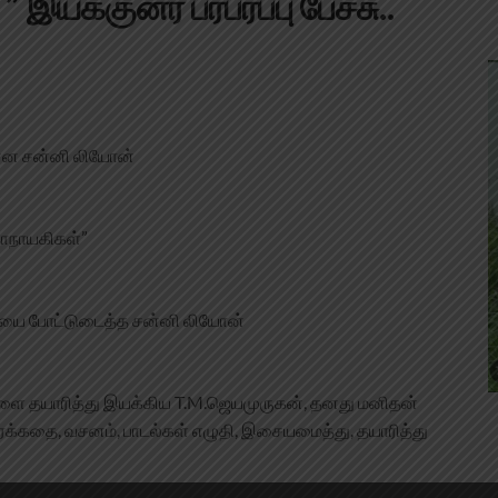
இயக்குனர் பரபரப்பு பேச்சு..
்ன சன்னி லியோன்
தாநாயகிகள்”
மையை போட்டுடைத்த சன்னி லியோன்
ங்களை தயாரித்து இயக்கிய T.M.ஜெயமுருகன், தனது மனிதன்
ரைக்கதை, வசனம், பாடல்கள் எழுதி, இசையமைத்து, தயாரித்து