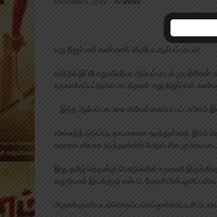
December 5, 2022
-
by
admin
எது நிஜம் என் கண்மணி’ வீடியோ ஆல்பம் பாடல்!
தமிழில் இப்போது வீடியோ ஆல்பம் பாடல் முயற்சிகள் 
உருவாக்கப்பட்டுள்ள பாடல்தான் ‘எது நிஜம் என் கண்
இந்த ஆல்பம் பாடலை விவேக் கைப்பா பட்டாபிராம் இய
விஸ்வந்த் டுடும்புடி நாயகனாக நடித்துள்ளார். இவர் 
கதாநாயகியாக நடித்துள்ளார்.மேலும் சில மும்பை மாடல
இது தமிழ் தெலுங்கு மொழிகளில் உருவாகி இருக்கிற
எழுதியவர் இயக்குநர் எஸ். பி. ஹோசிமின்.ஒளிப்பதிவு 
அருண்குமார் படத்தொகுப்பு செய்துள்ளார்.டி.சி.பி. உ