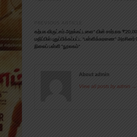
PREVIOUS ARTICLE
கற்பக விருட்சம் அறக்கட்டளை* யின் சார்பாக ₹20,0
மதிப்பில் புதுப்பிக்கப்பட்ட *பள்ளிக்கரணை* அரசினர் 
நிலைப் பள்ளி *நூலகம்*
About admin
View all posts by admin →