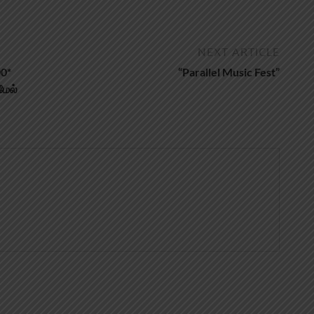
NEXT ARTICLE
00*
“Parallel Music Fest”
மேல்