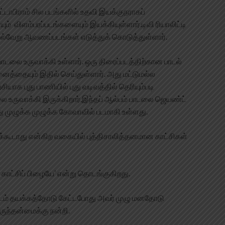
்டாபிராம் சில படங்களில் உதவி இயக்குநராகப்
யும் விளம்பரப்படங்களையும் இயக்கியுள்ளார்.டிவி ரியாலிட்டி
பல்வேறு ஆவணப்படங்கள் எடுத்துக் கொடுத்துள்ளார்.
ாடலை உருவாக்கி உள்ளார். ஒரு திரைப்படத்திற்கான பாடல்
்தையும் இதில் செய்துள்ளார். அது மட்டுமல்ல
சியாக புது பாணியில் புது வடிவத்தில் தெரியும்படி
 உருவாக்கி இருக்கிறார்.இந்தப் ஆல்பம் பாடலை ஜெயண்ட்
 இது முழுக்க முழுக்க கோவாவில் படமாகி உள்ளது.
ியக்கூடாது என்கிற வகையில் புத்திசாலித்தனமான காட்சிகள்
 காட்சிப் பிழையே’ என்று தொடங்குகிறது.
னிடம் தயக்கத்தோடு கேட்டபோது அவர் முழு மனதோடு
ருந்தன்மைக்கு நன்றி.