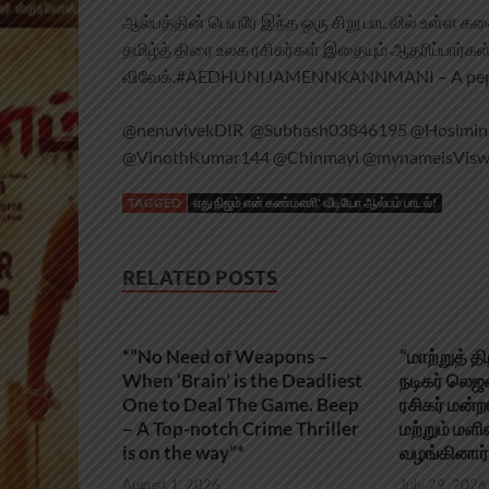
ஆல்பத்தின் பெயரே இந்த ஒரு சிறு பாடலில் உள்ள கத
தமிழ்த் திரை உலக ரசிகர்கள் இதையும் ஆதரிப்பார்கள்
விவேக்.#AEDHUNIJAMENNKANNMANI – A peppy me
@nenuvivekDIR @Subhash03846195 @HosiminD
@VinothKumar144 @Chinmayi @mynameisViswa
TAGGED
எது நிஜம் என் கண்மணி' வீடியோ ஆல்பம் பாடல்!
RELATED POSTS
*”No Need of Weapons –
“மாற்றுத் 
When ‘Brain’ is the Deadliest
நடிகர் லெ
One to Deal The Game. Beep
ரசிகர் மன்ற
– A Top-notch Crime Thriller
மற்றும் ம
is on the way”*
வழங்கினார்
August 1, 2026
July 29, 2026