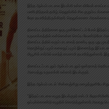
இந்த ஆல்பம் பாடலை இயக்கி உள்ள விவேக் கைப்பா பட
பணிபுரிந்தவர்.தமிழ், தெலுங்கில் சில குறும்படங்களை
ஷோ தயாரித்திருக்கிறார். தெலுங்கானா அரசுக்காக 
திரைப்படத்திற்கான ஒரு முன்னோட்டம் போல் இந்தப் ப
உருவாக்கத்தில் என்னென்ன செய்ய வேண்டுமோ அனைத
திரைப்படத்தில் வரும் பாடலைத் தாண்டி ஒரு புது முயற்
தொழில்நுட்பமும் கலைநுட்பமும் இணைந்து இப்பாடலை
மியூசிக் சார்பில் வசந்த் ராமசாமி தயாரித்துள்ளார்.
திரைப்படப் பாடலும் ஆல்பம் பாடலும் ஒன்றாகத் தெர
அமைத்து உருவாக்கி உள்ளார் இயக்குநர்.
இந்த ஆல்பம் பாடல் ‘சின்னஞ்சிறு மழைத்துளியே சிறு
“இந்தப் பாடலை எழுத இயக்குநர் எஸ். பி .ஹோசிமி
ஒப்புக்கொண்டு எழுதிக் கொடுத்துள்ளார்.அவரது பெ