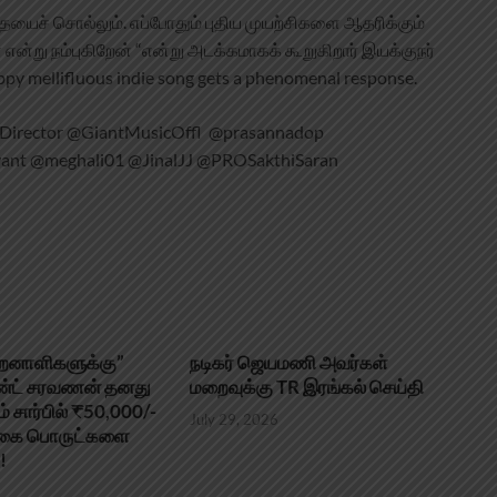
ையைச் சொல்லும். எப்போதும் புதிய முயற்சிகளை ஆதரிக்கும்
 என்று நம்புகிறேன் “என்று அடக்கமாகக் கூறுகிறார் இயக்குநர்
llifluous indie song gets a phenomenal response.
irector @GiantMusicOffl @prasannadop
nt @meghali01 @JinalJJ @PROSakthiSaran
திறனாளிகளுக்கு”
நடிகர் ஜெயமணி அவர்கள்
ஜன்ட் சரவணன் தனது
மறைவுக்கு TR இரங்கல் செய்தி
ம் சார்பில் ₹50,000/-
July 29, 2026
ளிகை பொருட்களை
!